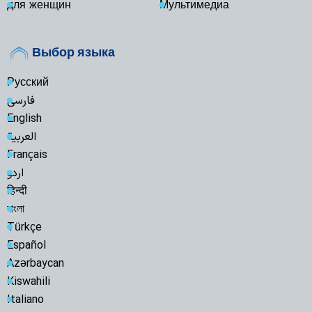
для женщин
Мультимедиа
Выбор языка
Русский
فارسی
English
العربية
Français
اردو
हिन्दी
বাংলা
Türkçe
Español
Azərbaycan
Kiswahili
Italiano