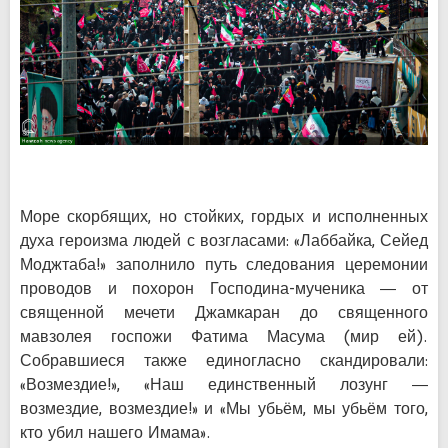
Море скорбящих, но стойких, гордых и исполненных
духа героизма людей с возгласами: «Лаббайка, Сейед
Моджтаба!» заполнило путь следования церемонии
проводов и похорон Господина-мученика — от
священной мечети Джамкаран до священного
мавзолея госпожи Фатима Масума (мир ей).
Собравшиеся также единогласно скандировали:
«Возмездие!», «Наш единственный лозунг —
возмездие, возмездие!» и «Мы убьём, мы убьём того,
кто убил нашего Имама».