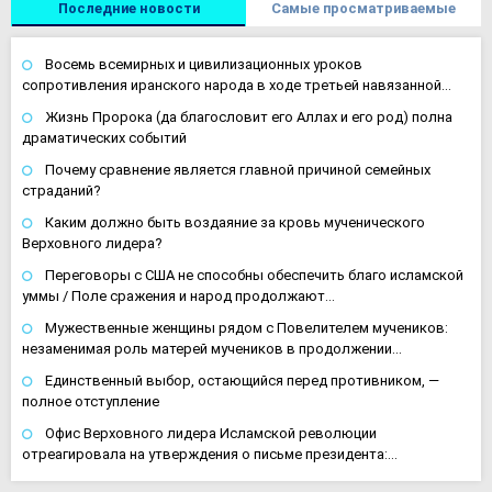
Последние новости
Самые просматриваемые
Восемь всемирных и цивилизационных уроков
сопротивления иранского народа в ходе третьей навязанной…
Жизнь Пророка (да благословит его Аллах и его род) полна
драматических событий
Почему сравнение является главной причиной семейных
страданий?
Каким должно быть воздаяние за кровь мученического
Верховного лидера?
Переговоры с США не способны обеспечить благо исламской
уммы / Поле сражения и народ продолжают…
Мужественные женщины рядом с Повелителем мучеников:
незаменимая роль матерей мучеников в продолжении…
Единственный выбор, остающийся перед противником, —
полное отступление
Офис Верховного лидера Исламской революции
отреагировала на утверждения о письме президента:…