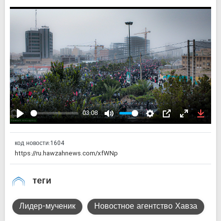
03:08
Play
Mute
Settings
PIP
Enter
Down
fullscreen
код новости:
1604
теги
Лидер-мученик
Новостное агентство Хавза