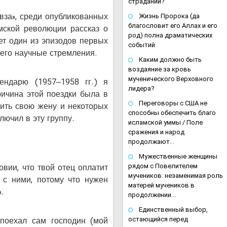
страданий?
вза», среди опубликованных
Жизнь Пророка (да
благословит его Аллах и его
мской революции рассказ о
род) полна драматических
ет один из эпизодов первых
событий
 его научные стремления.
Каким должно быть
воздаяние за кровь
мученического Верховного
ендарю (1957–1958 гг.) я
лидера?
ричина этой поездки была в
Переговоры с США не
вить свою жену и некоторых
способны обеспечить благо
лючил в эту группу.
исламской уммы / Поле
сражения и народ
продолжают…
Мужественные женщины
овии, что твой отец оплатит
рядом с Повелителем
мучеников: незаменимая роль
 с ними, потому что нужен
матерей мучеников в
.
продолжении…
Единственный выбор,
 поехал сам господин (мой
остающийся перед