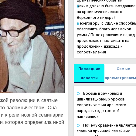
драматических событий
Каким должно быть воздаяние
за кровь мученического
Верховного лидера?
Переговоры с США не способн
обеспечить благо исламской
уммы / Поле сражения и народ
продолжают настаивать на
продолжении джихада и
сопротивления
Последние
Самые
новости
просматривае
Восемь всемирных и
цивилизационных уроков
ской революции в святые
сопротивления иранского
сто паломничеством. Она
народа в ходе третьей
ти к религиозной семинарии
навязанной…
и, которая определила иной
Почему сравнение являетс
главной причиной семейных