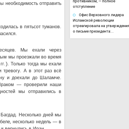
противником, — полное
 бы необходимость отправить
отступление
Офис Верховного лидера
Исламской революции
ходилась в пятьсот туманов.
отреагировала на утверждени
о письме президента:…
ласился.
есяцев. Мы ехали через
рым мы проезжали во время
гг.). Только тогда мы ехали
и тревогу. А в этот раз всё
ну и доехали до Шаламче.
Ираком — проверили наши
удностей мы отправились в
 Багдад. Несколько дней мы
беле, несколько недель — в
и вернулись в Иран.