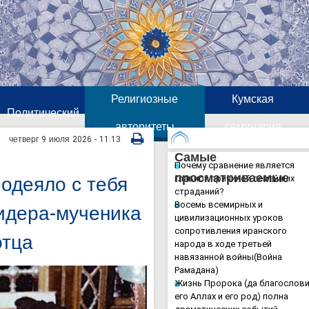
Религиозные
Кумская
Политический
авторитеты
семинария
четверг 9 июля 2026 - 11:13
Самые
Почему сравнение является
просматриваемые
 одеяло с тебя
главной причиной семейных
страданий?
Восемь всемирных и
идера-мученика
цивилизационных уроков
сопротивления иранского
отца
народа в ходе третьей
навязанной войны(Война
Рамадана)
Жизнь Пророка (да благослов
его Аллах и его род) полна