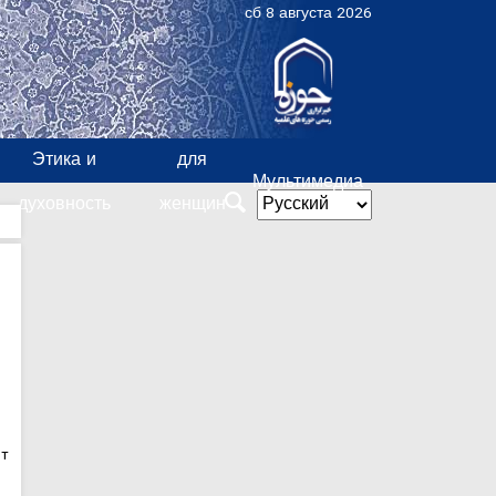
сб 8 августа 2026
Этика и
для
Мультимедиа
духовность
женщин
ит