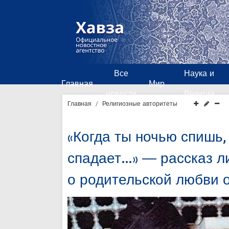
Все
Наука и
Главная
Мир
новости
Религия
Главная
Религиозные авторитеты
«Когда ты ночью спишь,
спадает…» — рассказ л
о родительской любви 